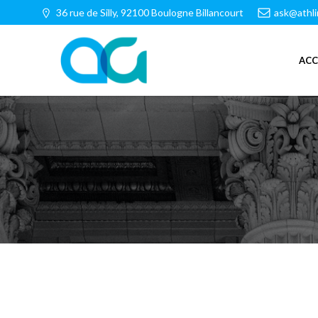
Aller
36 rue de Silly, 92100 Boulogne Billancourt
ask@athl
au
contenu
ACC